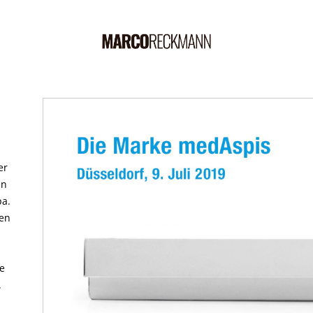
er
en
pa.
gen
ne
.